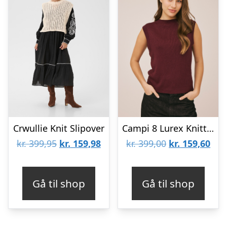
Crwullie Knit Slipover
Campi 8 Lurex Knittet Top
Den
Den
Den
De
kr.
399,95
kr.
159,98
kr.
399,00
kr.
159,60
oprindelige
aktuelle
oprindelige
aktu
pris
pris
pris
pris
Gå til shop
Gå til shop
var:
er:
var:
er:
kr. 399,95.
kr. 159,98.
kr. 399,00.
kr. 