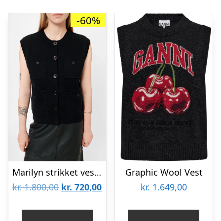
-60%
Marilyn strikket vest – sort
Graphic Wool Vest
Den
Den
kr.
1.800,00
kr.
720,00
kr.
1.649,00
oprindelige
aktuelle
pris
pris