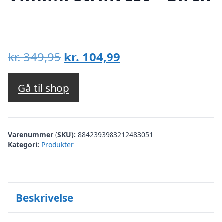
Den
Den
kr.
349,95
kr.
104,99
oprindelige
aktuelle
pris
pris
Gå til shop
var:
er:
kr. 349,95.
kr. 104,99.
Varenummer (SKU):
8842393983212483051
Kategori:
Produkter
Beskrivelse