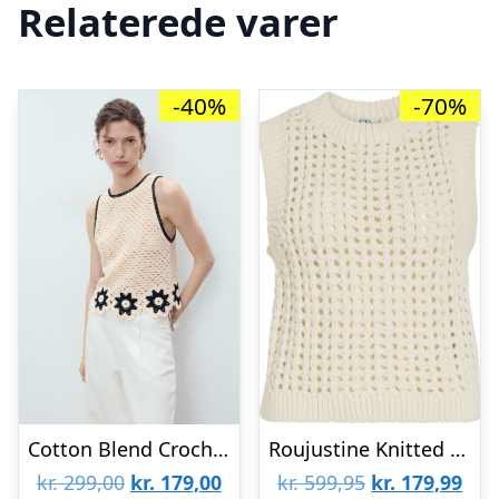
Relaterede varer
-40%
-70%
Cotton Blend Crochet top With Floral Finishes
Roujustine Knitted Vest
Den
Den
Den
De
kr.
299,00
kr.
179,00
kr.
599,95
kr.
179,99