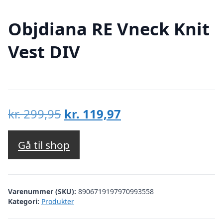
Objdiana RE Vneck Knit
Vest DIV
Den
Den
kr.
299,95
kr.
119,97
oprindelige
aktuelle
pris
pris
Gå til shop
var:
er:
kr. 299,95.
kr. 119,97.
Varenummer (SKU):
8906719197970993558
Kategori:
Produkter