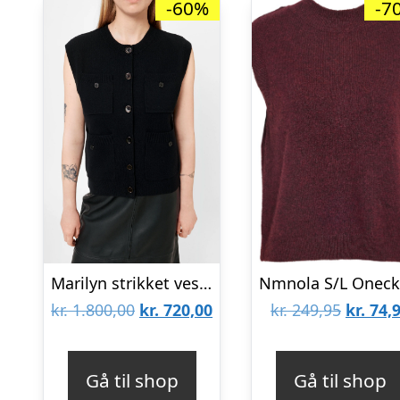
-60%
-7
Marilyn strikket vest – sort
Den
Den
Den
kr.
1.800,00
kr.
720,00
kr.
249,95
kr.
74,
oprindelige
aktuelle
oprinde
pris
pris
pris
Gå til shop
Gå til shop
var:
er:
var: