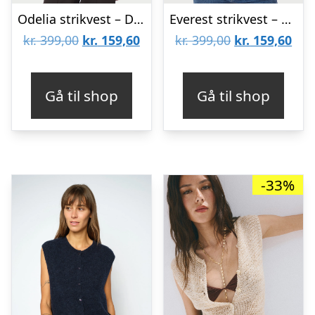
Odelia strikvest – Dark Sand
Everest strikvest – Navy
Den
Den
Den
De
kr.
399,00
kr.
159,60
kr.
399,00
kr.
159,60
oprindelige
aktuelle
oprindelige
aktu
pris
pris
pris
pris
Gå til shop
Gå til shop
var:
er:
var:
er:
kr. 399,00.
kr. 159,60.
kr. 399,00.
kr. 
-33%