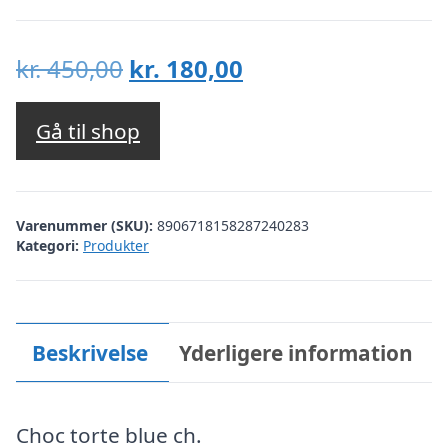
Den
Den
kr.
450,00
kr.
180,00
oprindelige
aktuelle
pris
pris
Gå til shop
var:
er:
kr. 450,00.
kr. 180,00.
Varenummer (SKU):
8906718158287240283
Kategori:
Produkter
Beskrivelse
Yderligere information
Choc torte blue ch.